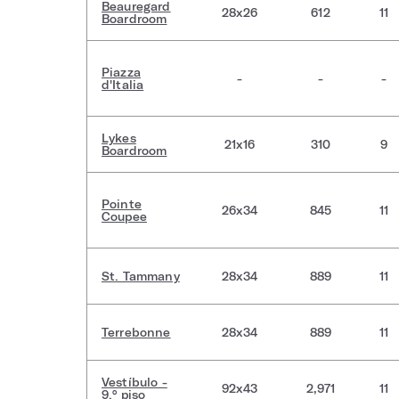
Beauregard
28x26
612
11
Boardroom
Piazza
-
-
-
d'Italia
Lykes
21x16
310
9
Boardroom
Pointe
26x34
845
11
Coupee
St. Tammany
28x34
889
11
Terrebonne
28x34
889
11
Vestíbulo -
92x43
2,971
11
9.° piso