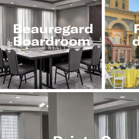
Beauregard
Boardroom
d