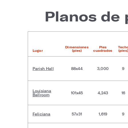
Planos de 
Dimensiones
Pies
Tech
Lugar
(pies)
cuadrados
(pies
Parish Hall
88x44
3,000
9
Louisiana
101x45
4,243
16
Ballroom
Feliciana
57x31
1,619
9