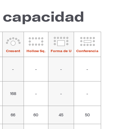
e capacidad
Cresent
Hollow Sq.
Forma de U
Conferencia
-
-
-
-
168
-
-
-
66
60
45
50