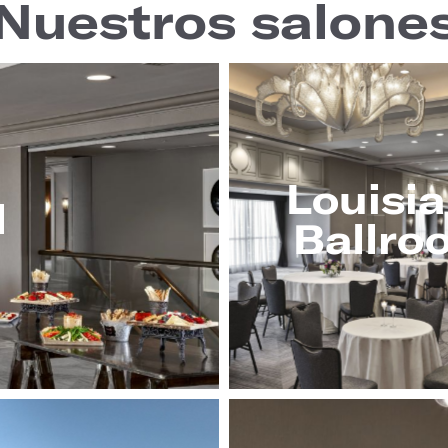
Nuestros salone
Louisi
l
Ballro