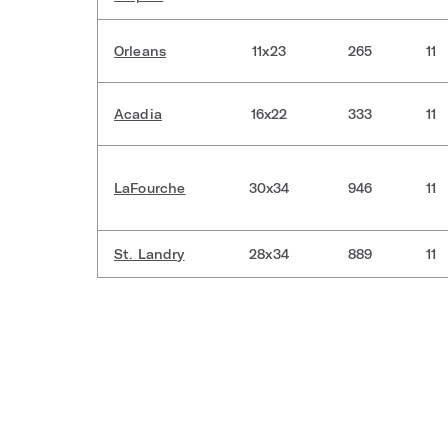
Orleans
11x23
265
11
Acadia
16x22
333
11
LaFourche
30x34
946
11
St. Landry
28x34
889
11