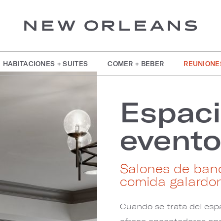
HABITACIONES + SUITES
COMER + BEBER
REUNIONE
Espaci
event
Salones de ban
comida galardo
Cuando se trata del esp
ofrece encantadoras op