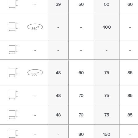
-
39
50
50
60
-
-
400
-
-
-
-
-
-
48
60
75
85
-
48
70
75
85
-
48
70
75
85
-
-
80
150
-