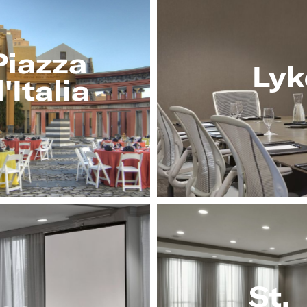
Piazza
Lyk
'Italia
St.