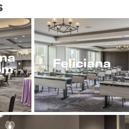
s
ana
Feliciana
om