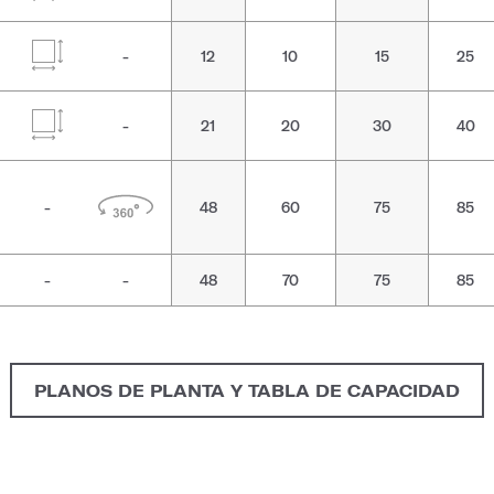
-
12
10
15
25
-
21
20
30
40
-
48
60
75
85
-
-
48
70
75
85
PLANOS DE PLANTA Y TABLA DE CAPACIDAD