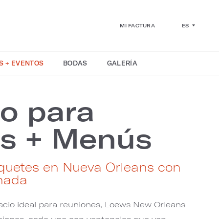
ES
MI FACTURA
S + EVENTOS
BODAS
GALERÍA
o para
os + Menús
quetes en Nueva Orleans con
nada
acio ideal para reuniones, Loews New Orleans
ciones, cada una con ventanales que van