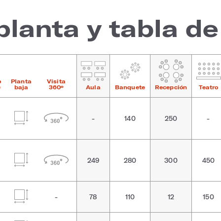
planta y tabla d
o
Planta
Visita
)
baja
360º
Aula
Banquete
Recepción
Teatro
-
140
250
-
249
280
300
450
-
78
110
12
150