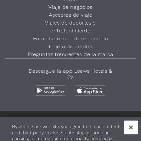
Viaje de negocios
Asesores de viaje
Viajes de deportes y
entretenimiento
Formulario de autorización de
tarjeta de crédito
Preguntas frecuentes de la marca
Descargue la app Loews Hotels &
Co
Política de privacidad
No vender mi información
By visiting our website, you agree to the use of first
and third-party tracking technologies, such as
Seguridad y bienestar
Términos de Uso
Accesibilidad
cookies, to improve site functionality, personalize