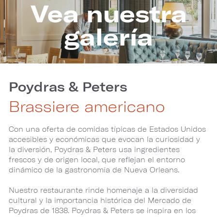
Vea nuestra
Image
galería
(Gallery
"Poydra
Poydras & Peters
&
Brassiere americano
Peters")
Con una oferta de comidas típicas de Estados Unidos
accesibles y económicas que evocan la curiosidad y
la diversión, Poydras & Peters usa ingredientes
frescos y de origen local, que reflejan el entorno
dinámico de la gastronomía de Nueva Orleans.
Nuestro restaurante rinde homenaje a la diversidad
cultural y la importancia histórica del Mercado de
Poydras de 1838. Poydras & Peters se inspira en los