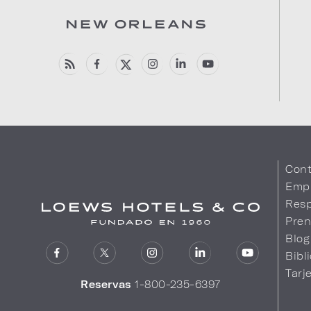
Cont
Emp
Resp
Pren
Blog
Bibl
Tarj
Reservas
1-800-235-6397