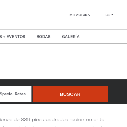
ES
MI FACTURA
S + EVENTOS
BODAS
GALERÍA
bonne
BUSCAR
Special Rates
niones de 889 pies cuadrados recientemente