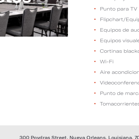
Punto para TV
Flipchart/Equi
Equipos de au
Equipos visual
Cortinas black
Wi-Fi
Aire acondicio
Videoconferen
Punto de marca
Tomacorriente
300 Poydras Street
,
Nueva Orleans
,
Louisiana
,
7