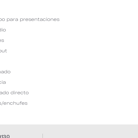
po para presentaciones
dio
es
out
nado
cia
do directo
s/enchufes
0130