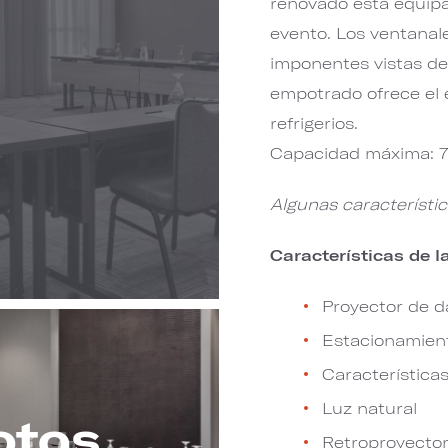
renovado está equipa
evento. Los ventanale
imponentes vistas del
empotrado ofrece el e
refrigerios.
Capacidad máxima: 75
Algunas característi
Características de l
Proyector de d
Estacionamien
Características
Luz natural
otos
Retroproyecto