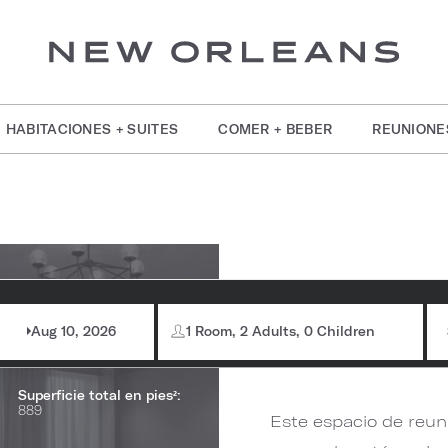
HABITACIONES + SUITES
COMER + BEBER
REUNIONE
formación de la
Terre
bitación
Aug 10, 2026
1 Room, 2 Adults, 0 Children
Capacidad máxima:
75
Superficie total en pies²:
889
Este espacio de reu