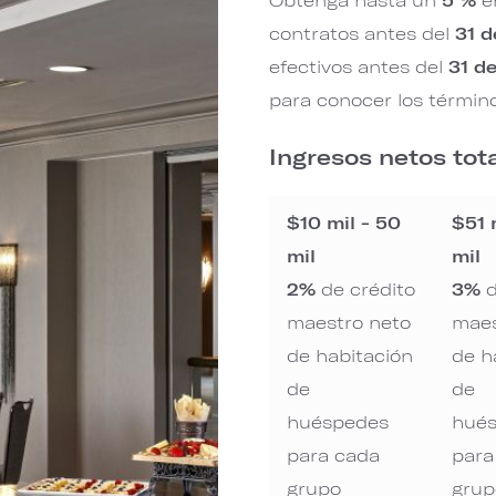
contratos antes del
31 d
efectivos antes del
31 d
para conocer los término
Ingresos netos tota
$10 mil - 50
$51 
mil
mil
2%
de crédito
3%
d
maestro neto
maes
de habitación
de h
de
de
huéspedes
hué
para cada
para
grupo
grup