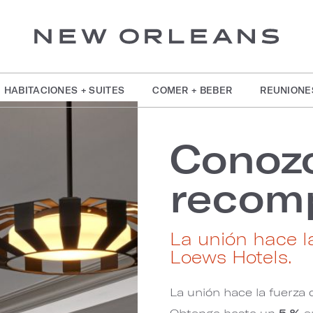
HABITACIONES + SUITES
COMER + BEBER
REUNIONE
Conoz
recom
La unión hace l
Loews Hotels.
La unión hace la fuerza
Obtenga hasta un
5 %
en