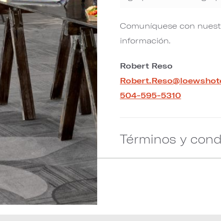
Comuníquese con nuestr
información.
Robert Reso
Robert.Reso@loewshot
504-595-5310
Términos y cond