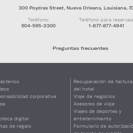
300 Poydras Street
,
Nueva Orleans
,
Louisiana
,
7
Teléfono:
Teléfono para reservas
504-595-3300
1-877-877-4941
Preguntas frecuentes
áctenos
Recuperación de factura
leos
del hotel
onsabilidad corporativa
Viaje de negocios
sa
Asesores de viaje
Viajes de deportes y
ioteca digital
entretenimiento
etas de regalo
Formulario de autorizaci