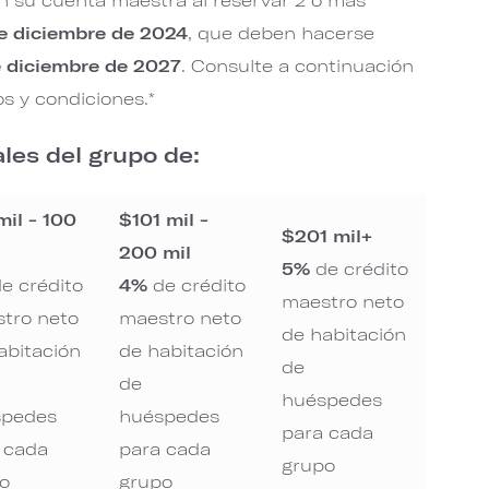
e diciembre de 2024
, que deben hacerse
e diciembre de 2027
. Consulte a continuación
s y condiciones.*
les del grupo de:
mil - 100
$101 mil -
$201 mil+
200 mil
5%
de crédito
e crédito
4%
de crédito
maestro neto
tro neto
maestro neto
de habitación
abitación
de habitación
de
de
huéspedes
spedes
huéspedes
para cada
 cada
para cada
grupo
o
grupo