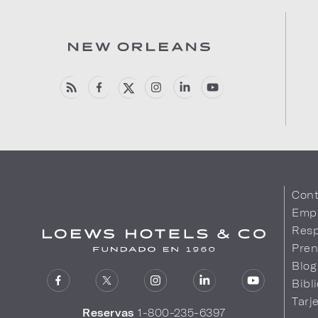
Cont
Emp
Resp
Pren
Blog
Bibl
Tarj
Reservas
1-800-235-6397