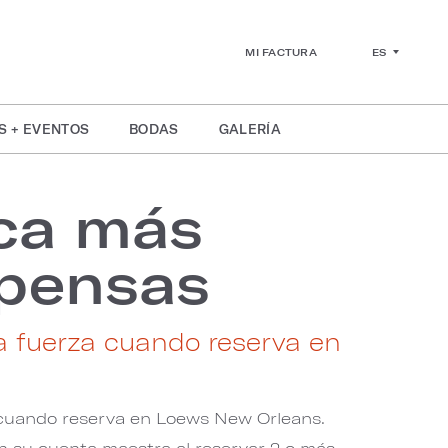
ES
MI FACTURA
S + EVENTOS
BODAS
GALERÍA
ca más
pensas
a fuerza cuando reserva en
 cuando reserva en Loews New Orleans.
 su cuenta maestra al reservar 2 o más