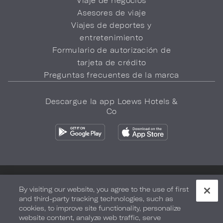
Viaje de negocios
Asesores de viaje
Viajes de deportes y
entretenimiento
Formulario de autorización de
tarjeta de crédito
Preguntas frecuentes de la marca
Descargue la app Loews Hotels &
Co
Política de privacidad
No vender mi información
By visiting our website, you agree to the use of first
and third-party tracking technologies, such as
Seguridad y bienestar
Términos de Uso
Accesibilidad
cookies, to improve site functionality, personalize
website content, analyze web traffic, serve
Mapa del sitio
Sus opciones de privacidad