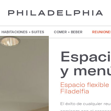
HABITACIONES + SUITES
COMER + BEBER
REUNIONE
Espaci
y men
Espacio flexible
Filadelfia
El éxito de cualquier re
comienza con el escenar