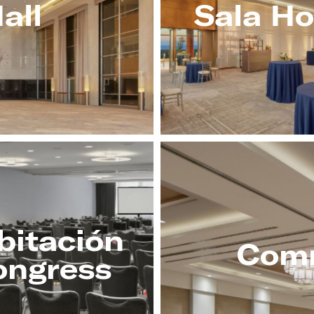
all
Sala H
bitación
Comm
ongress