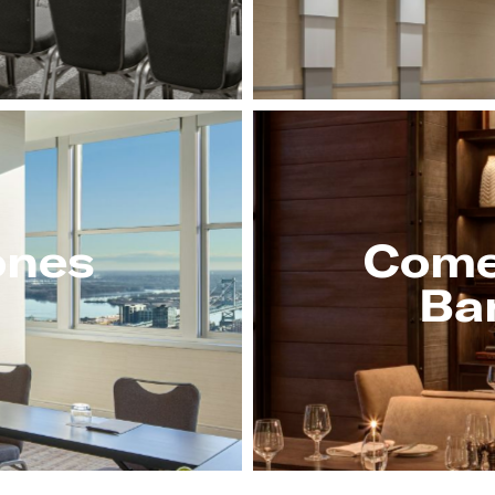
ones
Come
Ba