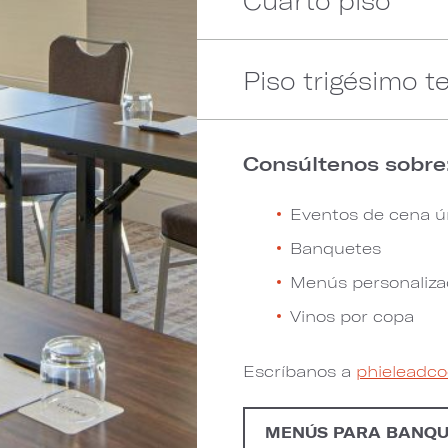
Cuarto piso
Piso trigésimo t
Consúltenos sobre
Eventos de cena ú
Banquetes
Menús personaliz
Vinos por copa
Escríbanos a
phieleadco
MENÚS PARA BANQU