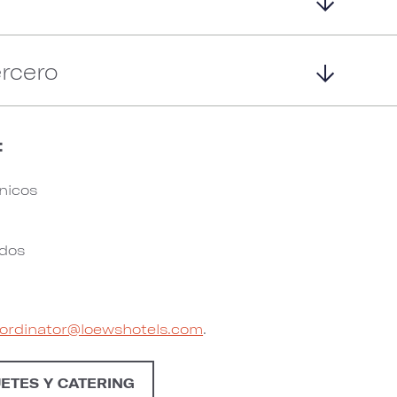
ercero
:
nicos
ados
ordinator@loewshotels.com
.
ETES Y CATERING