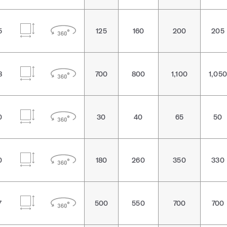
5
125
160
200
205
8
700
800
1,100
1,050
0
30
40
65
50
0
180
260
350
330
7
500
550
700
700