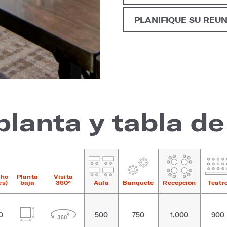
PLANIFIQUE SU REU
planta y tabla d
cho
Planta
Visita
es)
baja
360º
Aula
Banquete
Recepción
Teatr
0
500
750
1,000
900