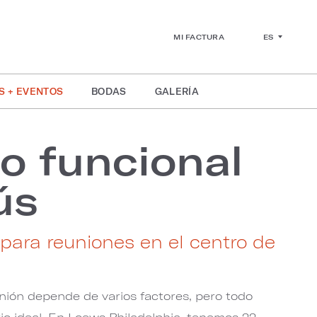
ES
MI FACTURA
S + EVENTOS
BODAS
GALERÍA
o funcional
ús
 para reuniones en el centro de
unión depende de varios factores, pero todo
io ideal. En Loews Philadelphia, tenemos 22