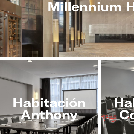
Millennium H
Habitación
Ha
Anthony
C