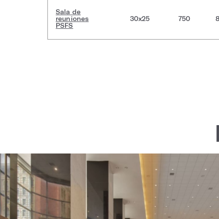
Sala de
reuniones
30x25
750
PSFS