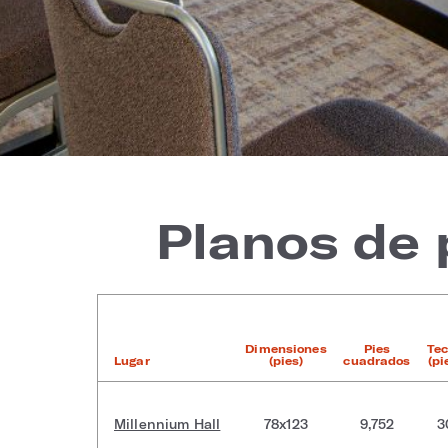
Planos de 
Dimensiones
Pies
Te
Lugar
(pies)
cuadrados
(pi
Millennium Hall
78x123
9,752
3