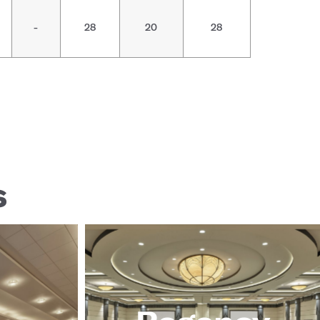
-
28
20
28
s