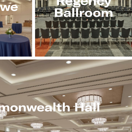
Regency
owe
Ballroom
onwealth Hall