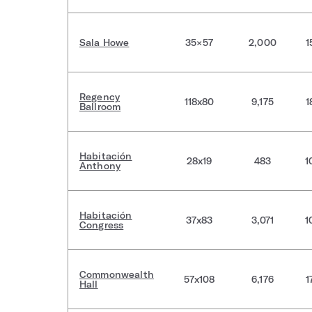
Sala Howe
35×57
2,000
1
Regency
118x80
9,175
1
Ballroom
Habitación
28x19
483
1
Anthony
Habitación
37x83
3,071
1
Congress
Commonwealth
57x108
6,176
1
Hall