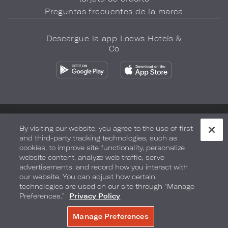
Preguntas frecuentes de la marca
Descargue la app Loews Hotels &
Co
Política de privacidad
No vender mi información
By visiting our website, you agree to the use of first
and third-party tracking technologies, such as
Seguridad y bienestar
Términos de Uso
Accesibilidad
cookies, to improve site functionality, personalize
website content, analyze web traffic, serve
Mapa del sitio
Sus opciones de privacidad
advertisements, and record how you interact with
our website. You can adjust how certain
DERECHOS DE AUTOR 2026.
LOEWS HOTELS & CO
technologies are used on our site through “Manage
Preferences.”
Privacy Policy
Manage Preferences
RESERVE AHORA