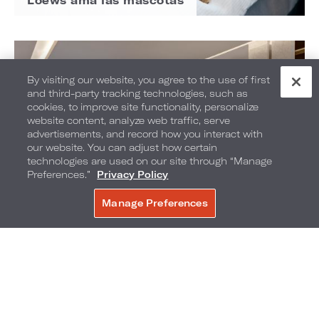
Loews ama las mascotas
By visiting our website, you agree to the use of first
and third-party tracking technologies, such as
cookies, to improve site functionality, personalize
website content, analyze web traffic, serve
advertisements, and record how you interact with
our website. You can adjust how certain
technologies are used on our site through “Manage
Preferences.”
Privacy Policy
Manage Preferences
RESERVE AHORA
Local by Loews