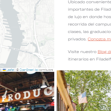
Ubicado convenient
importantes de Filade
de lujo en donde hos
recorrida del campus,
clases, las graduacio
privados.
Conozca m
Visite nuestro
Blog d
itinerarios en Filadelf
Leaflet
|
©
OpenStreetMap
contributors