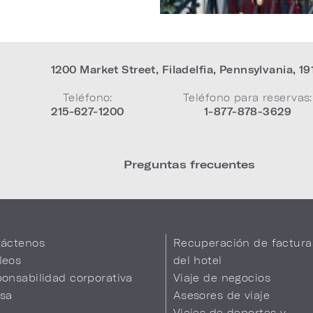
1200 Market Street
,
Filadelfia
,
Pennsylvania
,
19
Teléfono:
Teléfono para reservas:
215-627-1200
1-877-878-3629
Preguntas frecuentes
áctenos
Recuperación de factura
leos
del hotel
onsabilidad corporativa
Viaje de negocios
sa
Asesores de viaje
Viajes de deportes y