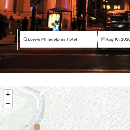
Loews Philadelphia Hotel
Aug 10, 202
+
−