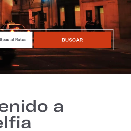
BUSCAR
Special Rates
enido a
lfia