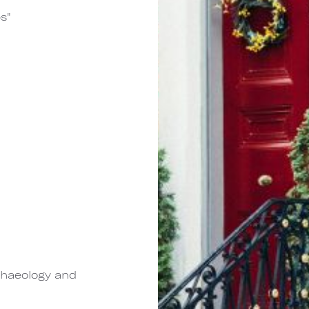
s"
chaeology and