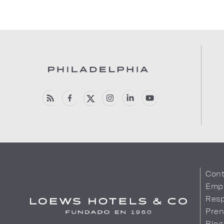
Cont
Emp
Resp
Pren
Blog