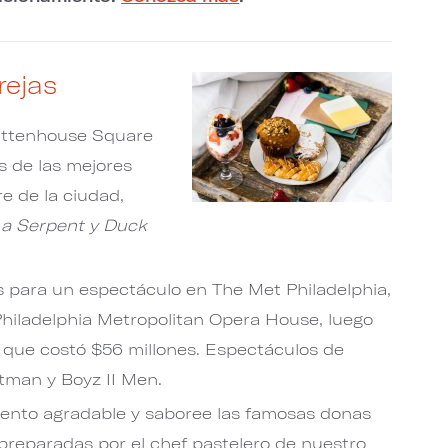
rejas
ittenhouse Square
s de las mejores
re de la ciudad,
 a Serpent
y
Duck
s para un espectáculo en The Met Philadelphia,
Philadelphia Metropolitan Opera House, luego
 que costó $56 millones. Espectáculos de
tman y Boyz II Men.
to agradable y saboree las famosas donas
​​​​​​ preparadas por el chef pastelero de nuestro