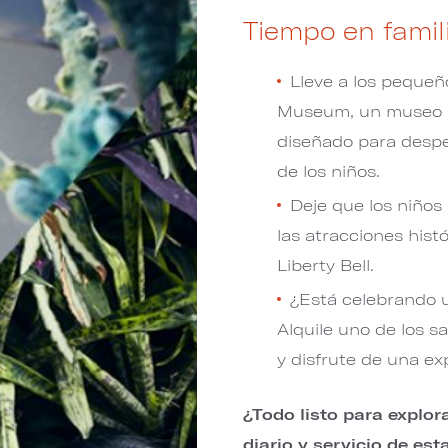
Tiempo en famil
Lleve a los pequeñ
Museum, un museo i
diseñado para despe
de los niños.
Deje que los niños
las atracciones hist
Liberty Bell.
¿Está celebrando u
Alquile uno de los s
y disfrute de una ex
¿Todo listo para explo
diario y servicio de es