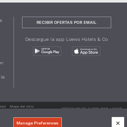
s
RECIBIR OFERTAS POR EMAIL
Descargue la app Loews Hotels & Co
ón
 la
idad
Mapa del sitio
DERECHOS DE AUTOR 2026.
LOEWS
HOTELS & CO
Manage Preferences