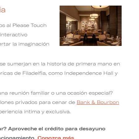
ia
os al Please Touch
nteractivo
rtar la imaginación
 se sumerjan en la historia de primera mano en
óricas de Filadelfia, como Independence Hall y
na reunión familiar o una ocasión especial?
alones privados para cenar de
​​​​​​​Bank & Bourbon
periencia íntima y exclusiva.
rar? Aproveche el crédito para desayuno
tacionamiento.
Conozca más
.