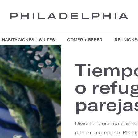
HABITACIONES + SUITES
COMER + BEBER
REUNIONE
Tiempo
o refu
pareja
Diviértase con sus niños
pareja una noche. Piérda