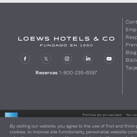
Cont
Emp
Resp
Pren
Blog
Bibl
Tarj
Reservas
1-800-235-6397
Política de privacidad
No ve
By visiting our website, you agree to the use of first and third
LOEWS HOTELS & CO
cookies, to improve site functionality, personalize website cont
LE DA UNA CORDIAL BIENVENIDA