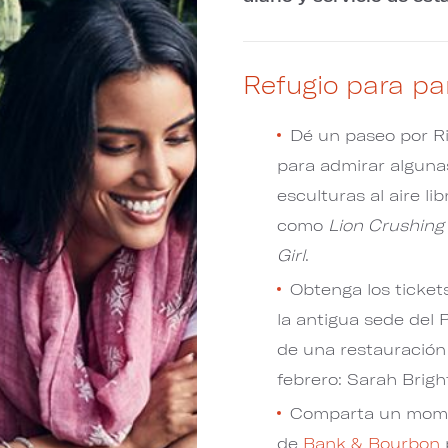
Refugio para pa
Dé un paseo por R
para admirar alguna
esculturas al aire lib
como
Lion Crushing
Girl
.
Obtenga los ticket
la antigua sede del 
de una restauración
febrero: Sarah Brigh
Comparta un momen
de
​​​​​​​Bank & Bourbon
​