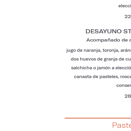
elecc
22
DESAYUNO ST
Acompañado de ca
jugo de naranja, toronja, ará
dos huevos de granja de cua
salchicha o jamón a elecci
canasta de pasteles, rosc
conse
28
Past