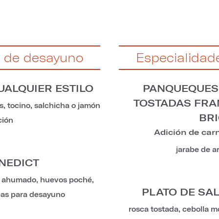
s de desayuno
Especialidad
UALQUIER ESTILO
PANQUEQUES
TOSTADAS FRA
, tocino, salchicha o jamón
BR
ción
Adición de car
jarabe de a
NEDICT
do ahumado, huevos poché,
PLATO DE S
pas para desayuno
rosca tostada, cebolla m