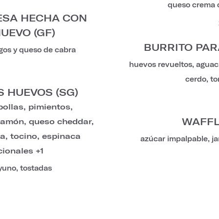
queso crema c
ESA HECHA CON
UEVO (GF)
BURRITO PAR
gos y queso de cabra
huevos revueltos, aguaca
cerdo, tor
S HUEVOS (SG)
bollas, pimientos,
WAFFL
jamón, queso cheddar,
a, tocino, espinaca
azúcar impalpable, j
cionales +1
yuno, tostadas