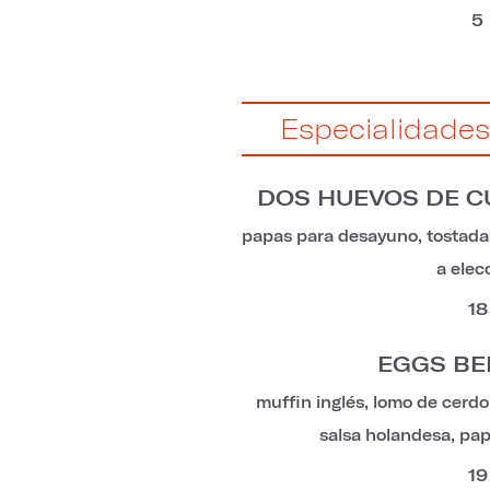
5
Especialidade
DOS HUEVOS DE C
papas para desayuno, tostadas
a elec
18
EGGS BE
muffin inglés, lomo de cer
salsa holandesa, pa
19