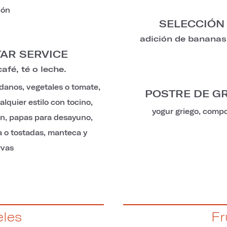
ión
SELECCIÓN
adición de bananas 
AR SERVICE
fé, té o leche.
ndanos, vegetales o tomate,
POSTRE DE G
lquier estilo con tocino,
yogur griego, compot
ón, papas para desayuno,
a o tostadas, manteca y
rvas
eles
Fr