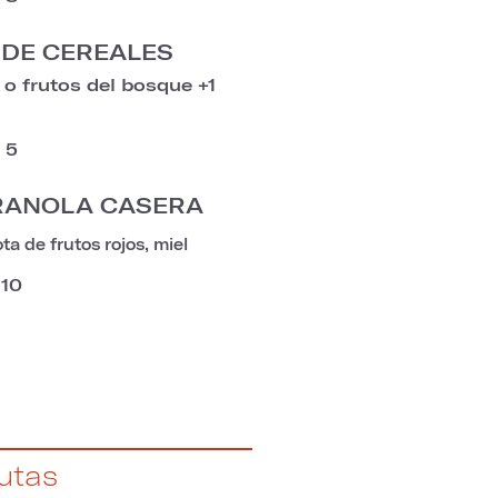
 DE CEREALES
o frutos del bosque +1
5
RANOLA CASERA
a de frutos rojos, miel
10
utas