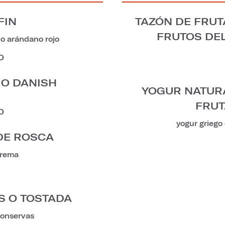
FIN
TAZÓN DE FRUT
FRUTOS DEL
o arándano rojo
0
 O DANISH
YOGUR NATUR
FRUT
0
yogur griego
DE ROSCA
crema
S O TOSTADA
conservas