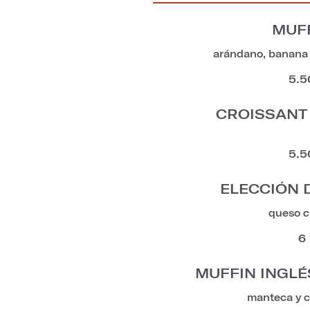
MUF
arándano, banana 
5.5
CROISSANT
5.5
ELECCIÓN 
queso 
6
MUFFIN INGLÉ
manteca y 