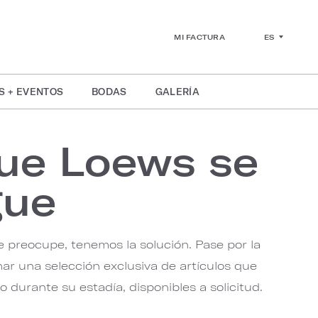
ES
MI FACTURA
S + EVENTOS
BODAS
GALERÍA
ue Loews se
gue
e preocupe, tenemos la solución. Pase por la
ar una selección exclusiva de artículos que
durante su estadía, disponibles a solicitud.