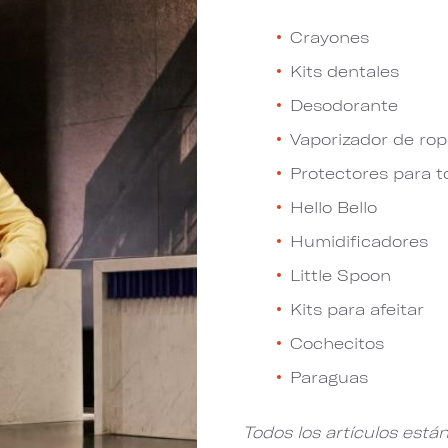
Crayones
Kits dentales
Desodorante
Vaporizador de ro
Protectores para t
Hello Bello
Humidificadores
Little Spoon
Kits para afeitar
Cochecitos
Paraguas
Todos los artículos están