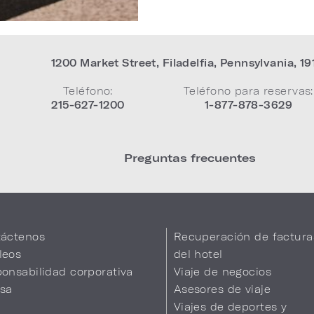
1200 Market Street
,
Filadelfia
,
Pennsylvania
,
19
Teléfono:
Teléfono para reservas:
215-627-1200
1-877-878-3629
Preguntas frecuentes
áctenos
Recuperación de factura
leos
del hotel
onsabilidad corporativa
Viaje de negocios
sa
Asesores de viaje
Viajes de deportes y