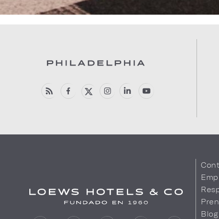
Cont
Emp
Resp
Pren
Blog