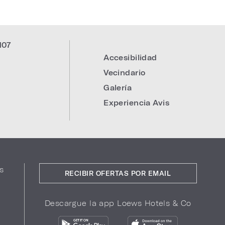
107
Accesibilidad
Vecindario
Galería
Experiencia Avis
s
RECIBIR OFERTAS POR EMAIL
Descargue la app Loews Hotels & Co