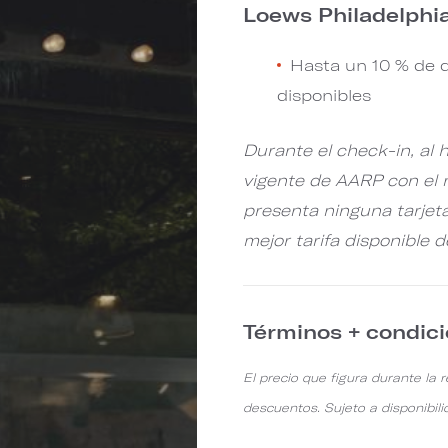
Loews Philadelphi
Hasta un 10 % de 
disponibles
Durante el check-in, al h
vigente de AARP con el n
presenta ninguna tarjeta
mejor tarifa disponible de
Términos + condic
El precio que figura durante la 
descuentos. Sujeto a disponibili