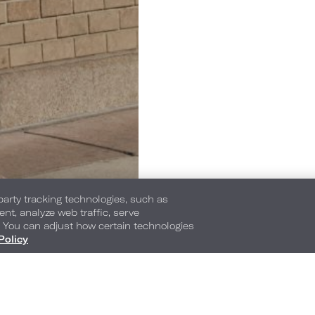
-party tracking technologies, such as
ent, analyze web traffic, serve
. You can adjust how certain technologies
Policy
1200 Market Street
,
Filadelfia
,
Pennsylvania
,
19
Teléfono:
Teléfono para reservas:
215-627-1200
1-877-878-3629