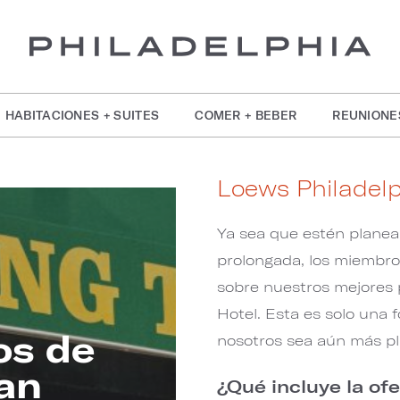
HABITACIONES + SUITES
COMER + BEBER
REUNIONE
Loews Philadelp
Ya sea que estén planea
prolongada, los miembr
sobre nuestros mejores 
Hotel. Esta es solo una
os de
nosotros sea aún más pl
ran
¿Qué incluye la o