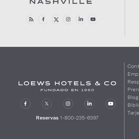
Cont
Emp
Resp
Pren
Blog
Bibl
Tarj
Reservas
1-800-235-6397