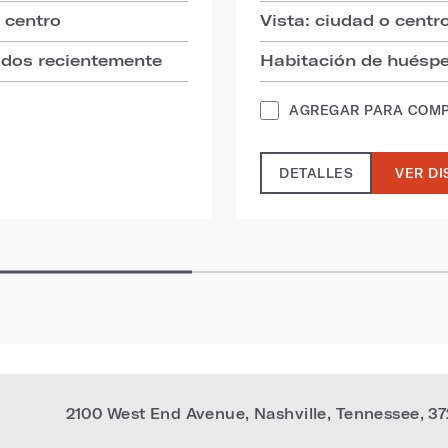
o centro
Vista: ciudad o centr
ados recientemente
Habitación de huéspe
AGREGAR PARA COM
DETALLES
VER DI
2100 West End Avenue
,
Nashville
,
Tennessee
,
37