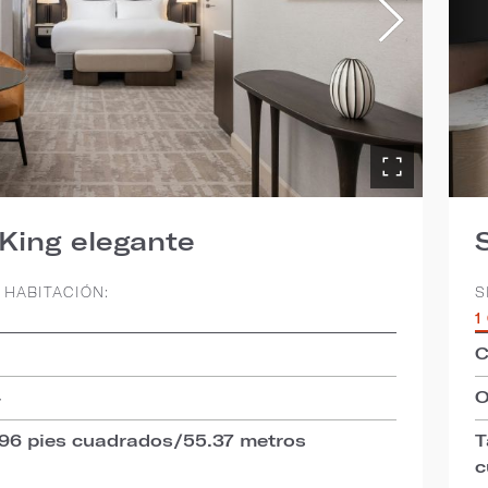
 King elegante
 HABITACIÓN:
S
1
C
4
O
596 pies cuadrados/55.37 metros
T
c