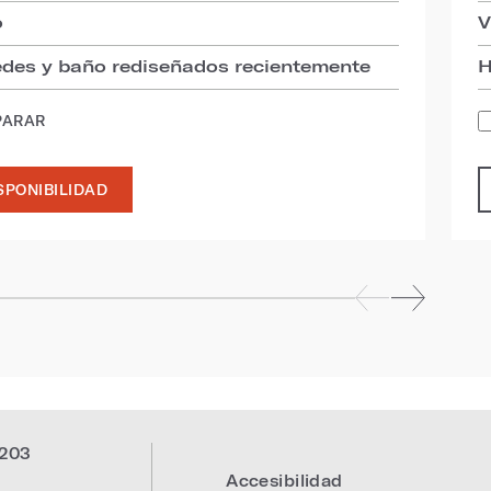
o
V
des y baño rediseñados recientemente
H
PARAR
SPONIBILIDAD
203
Accesibilidad