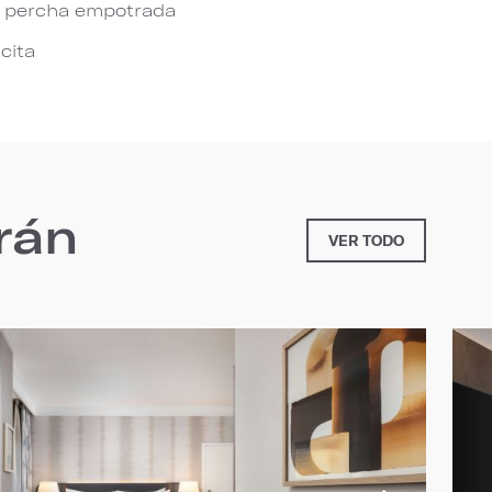
n percha empotrada
icita
rán
VER TODO