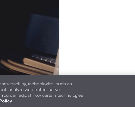
-party tracking technologies, such as
ent, analyze web traffic, serve
. You can adjust how certain technologies
Policy
2100 West End Avenue
,
Nashville
,
Tennessee
,
37
Teléfono:
Teléfono para reservas
615-320-1700
1-877-879-7818