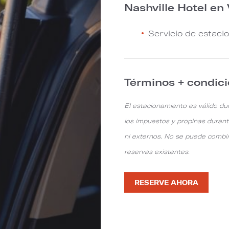
Nashville Hotel en
Servicio de estaci
Términos + condic
El estacionamiento es válido dur
los impuestos y propinas durant
ni externos. No se puede combin
reservas existentes.
RESERVE AHORA