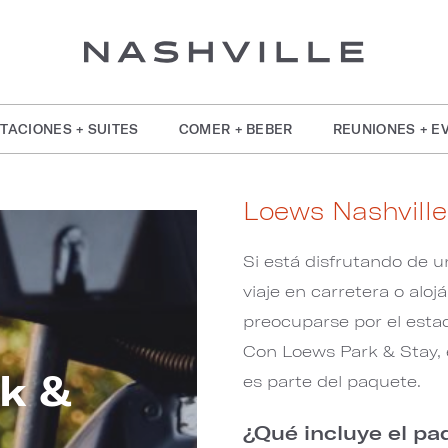
TACIONES + SUITES
COMER + BEBER
REUNIONES + E
Loews Nashville
Si está disfrutando de 
viaje en carretera o alo
preocuparse por el estac
Con Loews Park & Stay, 
k &
es parte del paquete.
¿Qué incluye el pa