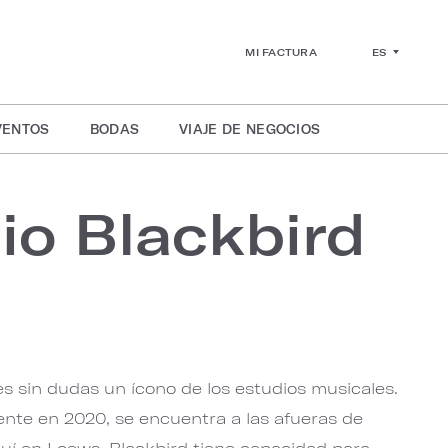
ES
MI FACTURA
VENTOS
BODAS
VIAJE DE NEGOCIOS
io Blackbird
es sin dudas un ícono de los estudios musicales.
te en 2020, se encuentra a las afueras de
quí en Loews. Blackbird tiene capacidad para