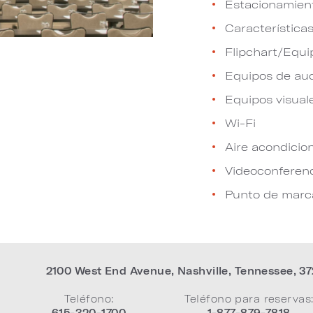
Estacionamien
Características
Flipchart/Equi
Equipos de au
Equipos visual
Wi-Fi
Aire acondicio
Videoconferen
Punto de marca
2100 West End Avenue
,
Nashville
,
Tennessee
,
37
Teléfono:
Teléfono para reservas
615-320-1700
1-877-879-7818