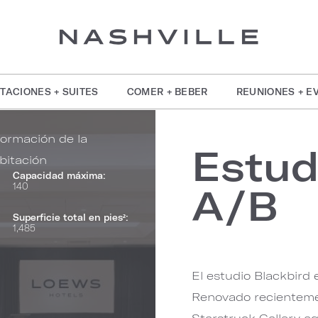
TACIONES + SUITES
COMER + BEBER
REUNIONES + E
formación de la
Estud
bitación
Capacidad máxima:
140
A/B
Superficie total en pies²:
1,485
El estudio Blackbird 
Renovado recientemen
Starstruck Gallery a