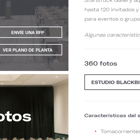
hasta 120 invitados 
para eventos o grupo
ENVÍE UNA RFP
Algunas característi
VER PLANO DE PLANTA
360 fotos
ESTUDIO BLACKB
otos
Características del 
Tomacorriente