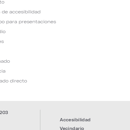
to
 de accesibilidad
po para presentaciones
dio
es
nado
cia
do directo
203
Accesibilidad
:
Vecindario