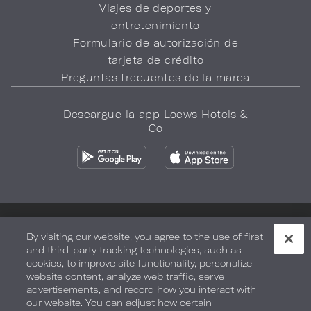
Viajes de deportes y
entretenimiento
Formulario de autorización de
tarjeta de crédito
Preguntas frecuentes de la marca
Descargue la app Loews Hotels &
Co
Política de privacidad
No vender mi información
By visiting our website, you agree to the use of first
and third-party tracking technologies, such as
Seguridad y bienestar
Términos de Uso
Accesibilidad
cookies, to improve site functionality, personalize
website content, analyze web traffic, serve
Mapa del sitio
Sus opciones de privacidad
advertisements, and record how you interact with
our website. You can adjust how certain
DERECHOS DE AUTOR 2026.
LOEWS HOTELS & CO