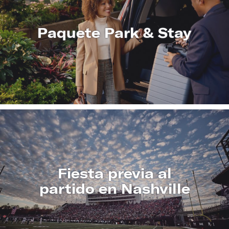
Paquete Park & Stay
CONOZCA
MÁS
Fiesta previa al
partido en Nashville
CONOZCA
MÁS