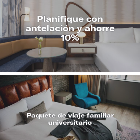
Planifique con
antelación y ahorre
10%
CONOZCA
MÁS
Paquete de viaje familiar
universitario
CONOZCA
MÁS