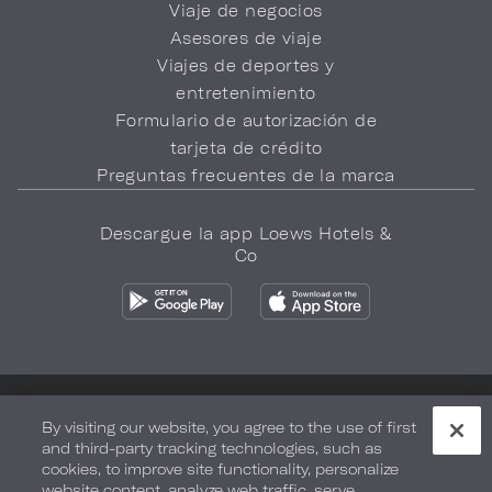
Viaje de negocios
Asesores de viaje
Viajes de deportes y
entretenimiento
Formulario de autorización de
tarjeta de crédito
Preguntas frecuentes de la marca
Descargue la app Loews Hotels &
Co
Política de privacidad
No vender mi información
By visiting our website, you agree to the use of first
and third-party tracking technologies, such as
Seguridad y bienestar
Términos de Uso
Accesibilidad
cookies, to improve site functionality, personalize
website content, analyze web traffic, serve