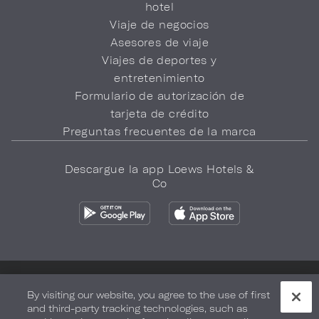
hotel
Viaje de negocios
Asesores de viaje
Viajes de deportes y
entretenimiento
Formulario de autorización de
tarjeta de crédito
Preguntas frecuentes de la marca
Descargue la app Loews Hotels &
Co
Política de privacidad
No vender mi información
By visiting our website, you agree to the use of first
and third-party tracking technologies, such as
Seguridad y bienestar
Términos de Uso
Accesibilidad