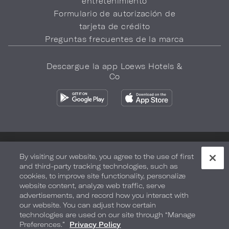
entretenimiento
Formulario de autorización de
tarjeta de crédito
Preguntas frecuentes de la marca
Descargue la app Loews Hotels &
Co
Política de privacidad
No vender mi información
By visiting our website, you agree to the use of first
and third-party tracking technologies, such as
Seguridad y bienestar
Términos de Uso
Accesibilidad
cookies, to improve site functionality, personalize
website content, analyze web traffic, serve
Mapa del sitio
Sus opciones de privacidad
advertisements, and record how you interact with
our website. You can adjust how certain
DERECHOS DE AUTOR 2026.
LOEWS HOTELS & CO
technologies are used on our site through “Manage
Preferences.”
Privacy Policy