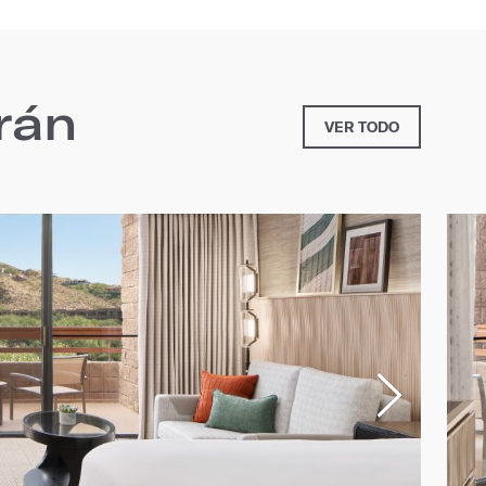
rán
VER TODO