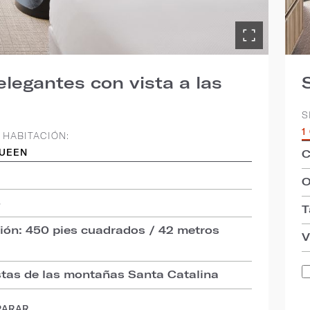
legantes con vista a las
S
1
 HABITACIÓN:
C
QUEEN
O
3
T
ión: 450 pies cuadrados / 42 metros
V
istas de las montañas Santa Catalina
PARAR