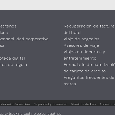
áctenos
Recuperación de factura
leos
del hotel
onsabilidad corporativa
Viaje de negocios
sa
Asesores de viaje
Viajes de deportes y
ioteca digital
entretenimiento
etas de regalo
Formulario de autorizaci
de tarjeta de crédito
Preguntas frecuentes de
marca
nder mi información
Seguridad y bienestar
Términos de Uso
Accesibil
Sus opciones de privacidad
-party tracking technologies, such as