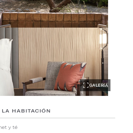
GALERÍA
 LA HABITACIÓN
et y té