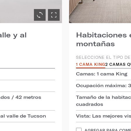
lle y al
Habitaciones e
montañas
SELECCIONE EL TIPO DE
1 CAMA KING
2 CAMAS 
Camas: 1 cama King
Ocupación máxima: 
ados / 42 metros
Tamaño de la habitac
cuadrados
 al valle de Tucson
Vista: Las mejores v
AGREGAR PARA COM