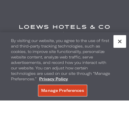
By visiting our website, you agree to the use of first
and third-party tracking technologies, such as
cookies, to improve site functionality, personalize
website content, analyze web traffic, serve
Reservas
1-800-235-6397
advertisements, and record how you interact with
RECIBIR OFERTAS POR EMAIL
our website. You can adjust how certain
technologies are used on our site through “Manage
Preferences.”
Privacy Policy
Manage Preferences
RESERVE AHORA
Loews Hotels
Contáctenos
Empleos