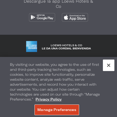
Descargue la app Loews Hotels &
Co
LOEWS HOTELS & CO
LE DA UNA CORDIAL BIENVENIDA
Política de privacidad
No vender mi información
By visiting our website, you agree to the use of first
and third-party tracking technologies, such as
Seguridad y bienestar
Términos de Uso
Accesibilidad
cookies, to improve site functionality, personalize
website content, analyze web traffic, serve
Mapa del sitio
Sus opciones de privacidad
advertisements, and record how you interact with
our website. You can adjust how certain
DERECHOS DE AUTOR 2026.
LOEWS HOTELS & CO
technologies are used on our site through “Manage
Preferences.”
Privacy Policy
Manage Preferences