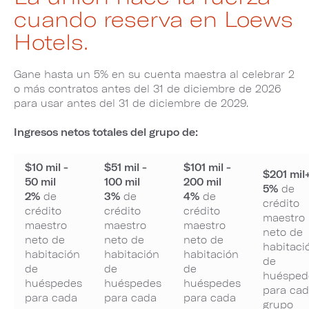
cuando reserva en Loews
Hotels.
Gane hasta un 5% en su cuenta maestra al celebrar 2
o más contratos antes del 31 de diciembre de 2026
para usar antes del 31 de diciembre de 2029.
Ingresos netos totales del grupo de:
$10 mil -
$51 mil -
$101 mil -
$201 mil
50 mil
100 mil
200 mil
5%
de
2%
de
3%
de
4%
de
crédito
crédito
crédito
crédito
maestro
maestro
maestro
maestro
neto de
neto de
neto de
neto de
habitaci
habitación
habitación
habitación
de
de
de
de
huésped
huéspedes
huéspedes
huéspedes
para ca
para cada
para cada
para cada
grupo