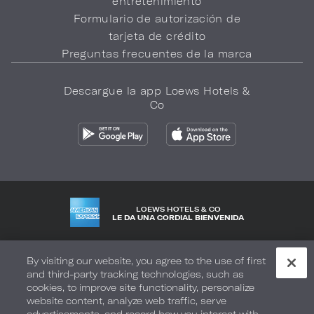
entretenimiento
Formulario de autorización de
tarjeta de crédito
Preguntas frecuentes de la marca
Descargue la app Loews Hotels &
Co
LOEWS HOTELS & CO
LE DA UNA CORDIAL BIENVENIDA
Política de privacidad
No vender mi información
By visiting our website, you agree to the use of first
and third-party tracking technologies, such as
Seguridad y bienestar
Términos de Uso
Accesibilidad
cookies, to improve site functionality, personalize
website content, analyze web traffic, serve
Mapa del sitio
Sus opciones de privacidad